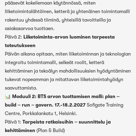
pääsevät kokeilemaan käytännössä, miten
liiketoimintalähtöinen, ketterä ja yhtenäinen toimintamalli
rakentuu yhdessä tiiminä, yhteisillä tavoitteilla ja
asiakasarvoa tuottaen.
Päivä 2:
Liiketoiminta-arvon luominen tarpeesta
toteutukseen
Päivän aikana opitaan, miten liiketoiminnan ja teknologian
integroitu toimintamalli, selkeät roolit, ketterä
kehittäminen ja tekoälyn mahdollisuuksien hyödyntäminen
tukevat nopeamman ja mitattavan liiketoimintahyödyn
saavuttamista.
📊 Moduuli 2: BTS arvon tuottamisen malli: plan –
build – run – govern. 17.-18.2.2027
Sofigate Training
Centre, Porkkalankatu 1, Helsinki.
Päivä 1:
Tarpeista ratkaisuihin – suunnittelu ja
kehittäminen
(Plan & Build)