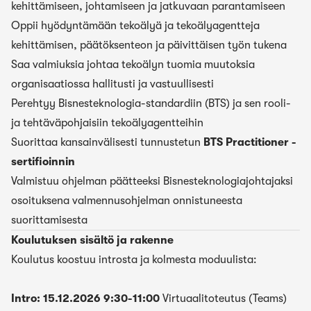
kehittämiseen, johtamiseen ja jatkuvaan parantamiseen
Oppii hyödyntämään tekoälyä ja tekoälyagentteja
kehittämisen, päätöksenteon ja päivittäisen työn tukena
Saa valmiuksia johtaa tekoälyn tuomia muutoksia
organisaatiossa hallitusti ja vastuullisesti
Perehtyy Bisnesteknologia-standardiin (BTS) ja sen rooli-
ja tehtäväpohjaisiin tekoälyagentteihin
Suorittaa kansainvälisesti tunnustetun
BTS Practitioner -
sertifioinnin
Valmistuu ohjelman päätteeksi Bisnesteknologiajohtajaksi
osoituksena valmennusohjelman onnistuneesta
suorittamisesta
Koulutuksen sisältö ja rakenne
Koulutus koostuu introsta ja kolmesta moduulista:
Intro:
15.12.2026 9:30-11:00
Virtuaalitoteutus (Teams)