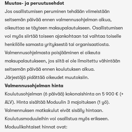
Muutos- ja peruutusehdot
Jos osallistumisen peruminen tehdään viimeistään
seitsemän päivää ennen valmennusohjelman alkua,
oikeuttaa se täyteen maksupalautukseen. Osallistumisen
voi myös siirtää toiseen ajankohtaan tai vaihtaa toiselle
henkilölle samasta yrityksestä tai organisaatiosta.
Valmennusohjelmasta poisjääminen ei oikeuta
maksupalautukseen, jos siitä ei ole ilmoitettu vähintään
seitsemän päivää ennen koulutuksen alkua.
Järjestäjä pidättää oikeudet muutoksiin.
Valmennusohjelman hinta
Koulutusohjelman (6 päivää) kokonaishinta on 5 900 € (+
ALV). Hinta sisältää Moduulin 3 majoituksen (1 yö).
Valmennuksen matkakulut eivät sisälly hintaan.
Koulutusmoduuleihin voi osallistua myös erikseen.
Moduulikohtaiset hinnat ovat: