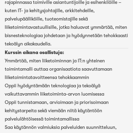
rajapinnassa toimiville asiantuntijoille ja esihenkilöille –
kuten IT- ja kehitysjohtajille, arkkitehdeille,
palvelupäälliköille, tuoteomistajille sekä
liiketoimintavastuullisille, jotka haluavat ymmärtää, miten
bisnesteknologiaa johdetaan ja hyödynnetään tehokkaasti
tekoälyn aikakaudella.
Kurssin aikana osallistuja:
Ymmärtää, miten liiketoiminnan ja IT:n yhteinen
toimintamalli auttaa organisaatiota saavuttamaan
liiketoimintatavoitteensa tehokkaammin
Oppii hyödyntämään teknologiaa ja tekoälyä
vaikuttavammin liiketoiminta-arvon luomisessa
Oppii tunnistamaan, arvioimaan ja priorisoimaan
kehitystarpeita sekä viemään niitä käytäntöön
palvelulähtöisessä toimintamallissa
Saa käytännön valmiuksia palveluiden suunnitteluun,