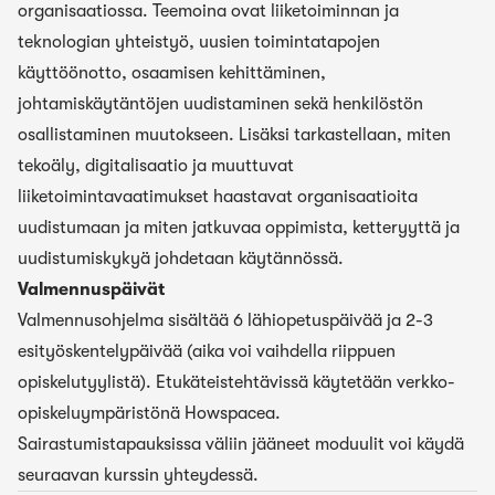
organisaatiossa. Teemoina ovat liiketoiminnan ja
teknologian yhteistyö, uusien toimintatapojen
käyttöönotto, osaamisen kehittäminen,
johtamiskäytäntöjen uudistaminen sekä henkilöstön
osallistaminen muutokseen. Lisäksi tarkastellaan, miten
tekoäly, digitalisaatio ja muuttuvat
liiketoimintavaatimukset haastavat organisaatioita
uudistumaan ja miten jatkuvaa oppimista, ketteryyttä ja
uudistumiskykyä johdetaan käytännössä.
Valmennuspäivät
Valmennusohjelma sisältää 6 lähiopetuspäivää ja 2-3
esityöskentelypäivää (aika voi vaihdella riippuen
opiskelutyylistä). Etukäteistehtävissä käytetään verkko-
opiskeluympäristönä Howspacea.
Sairastumistapauksissa väliin jääneet moduulit voi käydä
seuraavan kurssin yhteydessä.