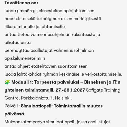
Tavoitteena on:
luoda ymmärrys bisnesteknologiajohtamisen
haasteista sekä tekoälymurroksen merkityksestä
liiketoiminnalle ja johtamiselle
antaa tietoa valmennusohjelman rakenteesta ja
aikatauluista
perehdyttää osallistujat valmennusohjelman
opiskelumenetelmiin
antaa ohjeet etätehtävien suorittamiseen
luoda lähtökohdat ryhmän keskinäiselle verkostoitumiselle.
🧩 Moduuli 1: Tarpeesta palveluksi – Bisneksen ja IT:n
yhteinen toimintamalli. 27.-28.1.2027
Sofigate Training
Centre, Porkkalankatu 1, Helsinki.
Päivä 1:
Simulaatiopeli: Toimintamallin muutos
päivässä
Mukaansatempaava simulaatiopeli, jossa osallistujat