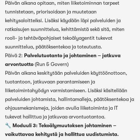
Päivän aikana opitaan, miten liiketoiminnan tarpeet
tunnistetaan, priorisoidaan ja muutetaan
kehitysaloitteiksi. Lisäksi käydään läpi palveluiden ja
ratkaisujen suunnittelua, kehittämistä sekä sitä, miten
rooli- ja tehtäväpohjaiset tekoälyagentit tukevat
suunnittelua, päätöksentekoa ja toteutusta.
Päivä 2:
Palvelutuotanto ja johtaminen – jatkuva
arvontuotto
(Run & Govern)
Päivän aikana keskitytään palveluiden käyttöönottoon,
tuotantoon, jatkuvaan parantamiseen ja
liiketoimintahyödyn varmistamiseen. Lisäksi käsitellään
palveluiden johtamista, hallintamalleja, päätöksentekoa ja
ohjausmekanismeja, joiden avulla liiketoiminta ja IT
tukevat hallittua ja jatkuvaa arvontuotantoa.
🔧 Moduuli 3: Tekoälymuutoksen johtaminen –
vaikuttavaa kehitystä ja hallittua uudistumista.