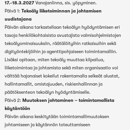
17.-18.3.2027
Vanajanlinna, sis. yöpyminen.
Päivä 1:
Tekoäly liiketoiminnan ja johtamisen
uudistajana
Päivän aikana tarkastellaan tekoälyn hyödyntämisen eri
tasoja henkilökohtaisista avustajista valmisohjelmistojen
tekoälyominaisuuksiin, räätälöityihin ratkaisuihin sekä
digityöntekijöihin ja agenttipohjaiseen toimintamalliin.
Lisäksi opitaan, miten tekoäly muuttaa kilpailua,
liiketoimintaa ja johtamista sekä miten organisaatio voi
välttää hajanaiset kokeilut rakentamalla selkeät alustat,
hallintamallit, omistajuuden, riskienhallinnan ja
päätöksenteon tekoälyn hyödyntämiselle.
Päivä 2:
Muutoksen johtaminen – toimintamallista
käytäntöön
Päivän aikana keskitytään toimintamallimuutoksen
johtamiseen ja käytännön toteuttamiseen