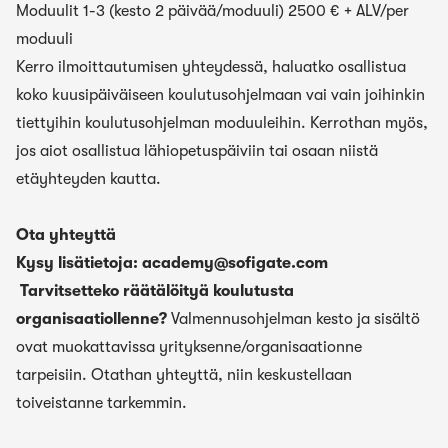
Moduulit 1-3 (kesto 2 päivää/moduuli) 2500 € + ALV/per
moduuli
Kerro ilmoittautumisen yhteydessä, haluatko osallistua
koko kuusipäiväiseen koulutusohjelmaan vai vain joihinkin
tiettyihin koulutusohjelman moduuleihin. Kerrothan myös,
jos aiot osallistua lähiopetuspäiviin tai osaan niistä
etäyhteyden kautta.
Ota yhteyttä
Kysy lisätietoja:
academy@sofigate.com
Tarvitsetteko räätälöityä koulutusta
organisaatiollenne?
Valmennusohjelman kesto ja sisältö
ovat muokattavissa yrityksenne/organisaationne
tarpeisiin. Otathan yhteyttä, niin keskustellaan
toiveistanne tarkemmin.